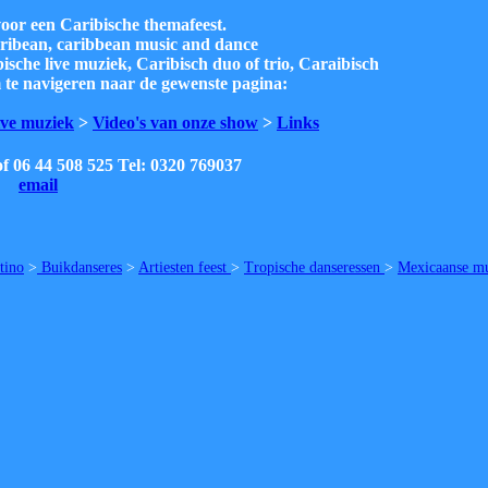
oor een Caribische themafeest.
caribean, caribbean music and dance
ische live muziek, Caribisch duo of trio, Caraibisch
m te navigeren naar de gewenste pagina:
ive muziek
>
Video's van onze show
>
Links
of 06 44 508 525 Tel: 0320 769037
email
tino
>
Buikdanseres
>
Artiesten feest
>
Tropische danseressen
>
Mexicaanse m