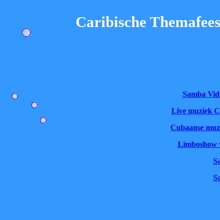
Caribische Themafeest
Samba Vide
Live muziek C
Cubaanse muzi
Limboshow vo
S
S