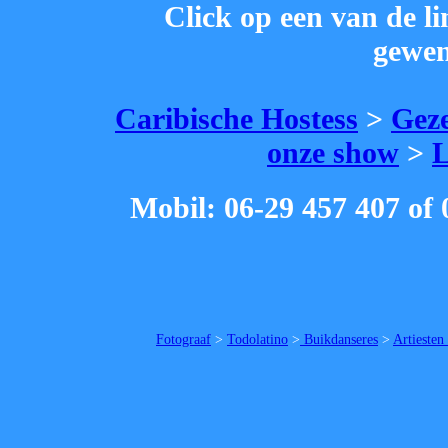
Click op een van de l
gewen
Caribische Hostess
>
Geze
onze show
>
Mobil: 06-29 457 407 of 
Fotograaf
>
Todolatino
>
Buikdanseres
>
Artiesten