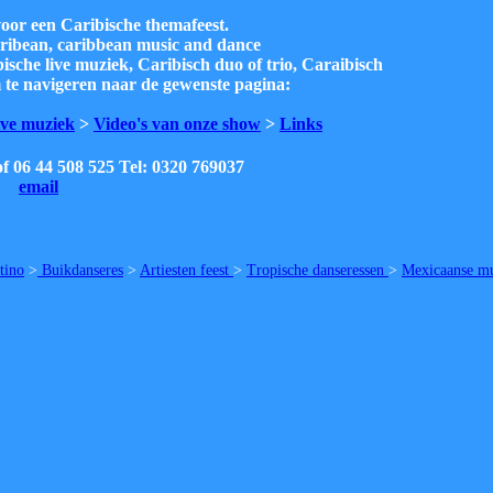
oor een Caribische themafeest.
caribean, caribbean music and dance
ische live muziek, Caribisch duo of trio, Caraibisch
m te navigeren naar de gewenste pagina:
ive muziek
>
Video's van onze show
>
Links
of 06 44 508 525 Tel: 0320 769037
email
tino
>
Buikdanseres
>
Artiesten feest
>
Tropische danseressen
>
Mexicaanse m