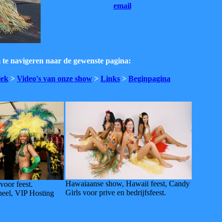
email
m te navigeren naar de gewenste pagina:
iek
>
Video's van onze show
>
Links
>
Beginpagina
Hawaiaanse show, Hawaii feest, Candy
voor feest.
Girls voor prive en bedrijfsfeest.
neel, VIP Hosting