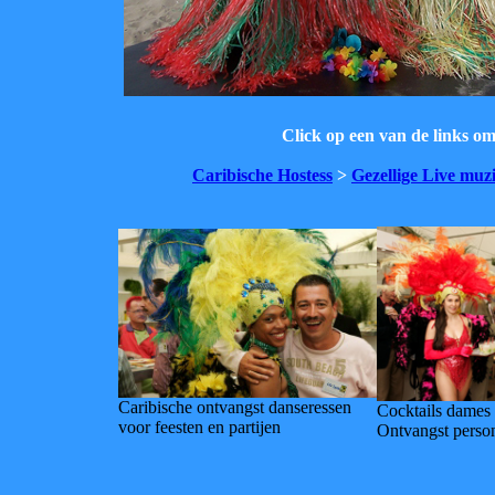
Click op een van de links o
Caribische Hostess
>
Gezellige Live muz
Caribische ontvangst danseressen
Cocktails dames 
voor feesten en partijen
Ontvangst perso